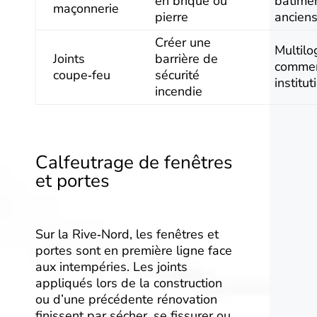
en brique ou
bâtime
maçonnerie
pierre
ancien
Créer une
Multil
Joints
barrière de
commer
coupe‑feu
sécurité
institut
incendie
Calfeutrage de fenêtres
et portes
Sur la Rive‑Nord, les fenêtres et
portes sont en première ligne face
aux intempéries. Les joints
appliqués lors de la construction
ou d’une précédente rénovation
finissent par sécher, se fissurer ou