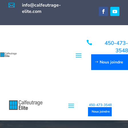

info@calfeutrage-
elite.com

450-473-
3548
Nous joindre
450-473-3548
Nous joindre