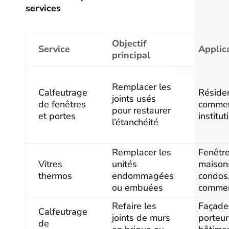
services
Objectif
Service
Applic
principal
Remplacer les
Calfeutrage
Résiden
joints usés
de fenêtres
commer
pour restaurer
et portes
institut
l’étanchéité
Remplacer les
Fenêtr
Vitres
unités
maison
thermos
endommagées
condos
ou embuées
comme
Refaire les
Façade
Calfeutrage
joints de murs
porteur
de