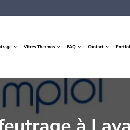
utrage
Vitres Thermos
FAQ
Contact
Portfol
feutrage à Lava