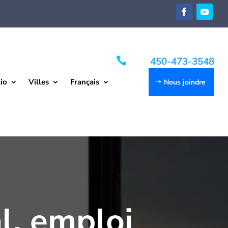

450-473-3548
io
Villes
Français
Nous joindre
l, emploi