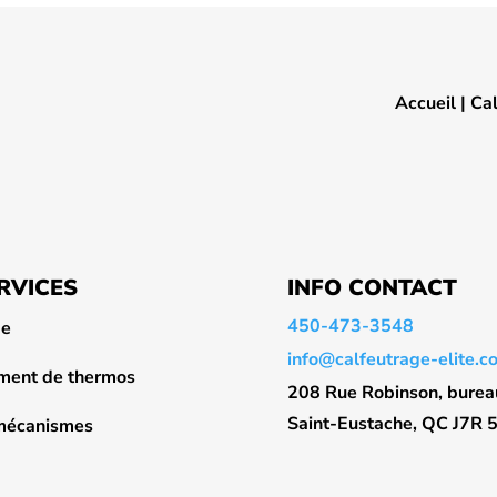
Accueil
|
Ca
RVICES
INFO CONTACT
450-473-3548
ge
info@calfeutrage-elite.c
ent de thermos
208 Rue Robinson, burea
Saint-Eustache, QC J7R 
 mécanismes