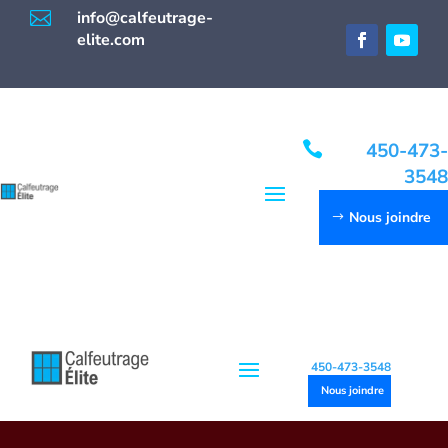

info@calfeutrage-
elite.com

450-473-
3548
Nous joindre
450-473-3548
Nous joindre