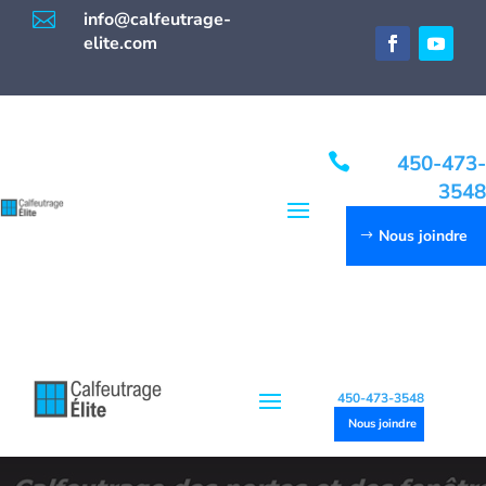

info@calfeutrage-
elite.com

450-473-
3548
Nous joindre
450-473-3548
Nous joindre