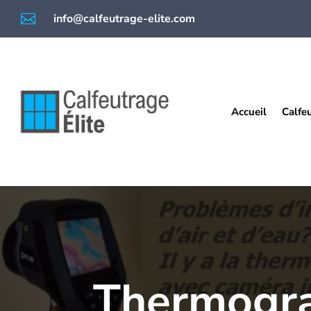

info@calfeutrage-elite.com
Accueil
Calfe
Thermogr