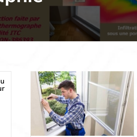
du
ur