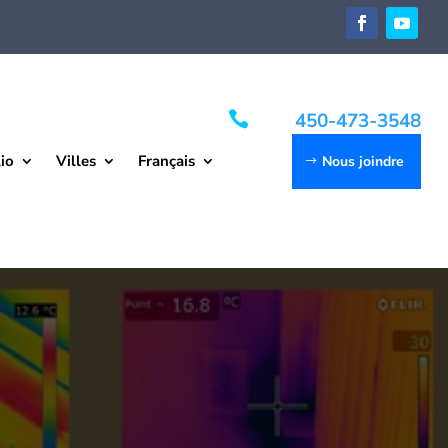

450-473-3548
io
Villes
Français
Nous joindre