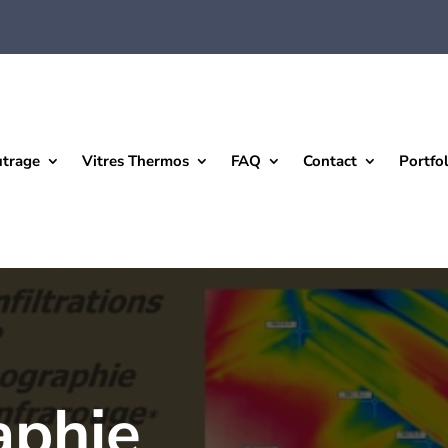
utrage
Vitres Thermos
FAQ
Contact
Portfol
aphie