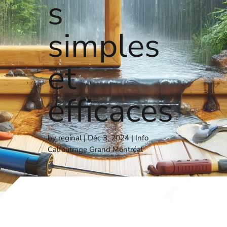
s
simples
et
efficaces
by
reginal
Déc 3, 2024
Info
Calfeutrage Grand Montréal