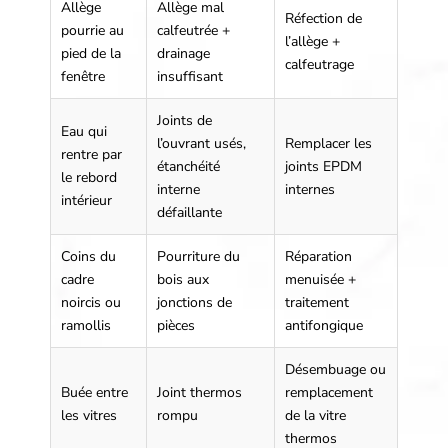
Allège
Allège mal
Réfection de
pourrie au
calfeutrée +
l’allège +
pied de la
drainage
calfeutrage
fenêtre
insuffisant
Joints de
Eau qui
l’ouvrant usés,
Remplacer les
rentre par
étanchéité
joints EPDM
le rebord
interne
internes
intérieur
défaillante
Coins du
Pourriture du
Réparation
cadre
bois aux
menuisée +
noircis ou
jonctions de
traitement
ramollis
pièces
antifongique
Désembuage ou
Buée entre
Joint thermos
remplacement
les vitres
rompu
de la vitre
thermos