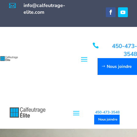

info@calfeutrage-
elite.com

450-473-
3548
Nous joindre
450-473-3548
Nous joindre