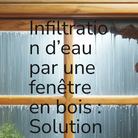
Infiltratio
n d’eau
par une
fenêtre
en bois :
Solution