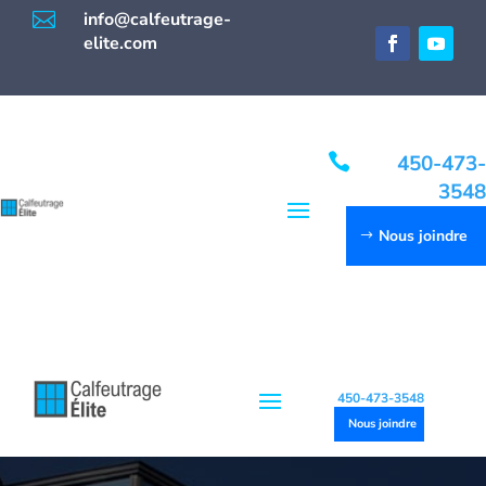

info@calfeutrage-
elite.com

450-473-
3548
Nous joindre
450-473-3548
Nous joindre