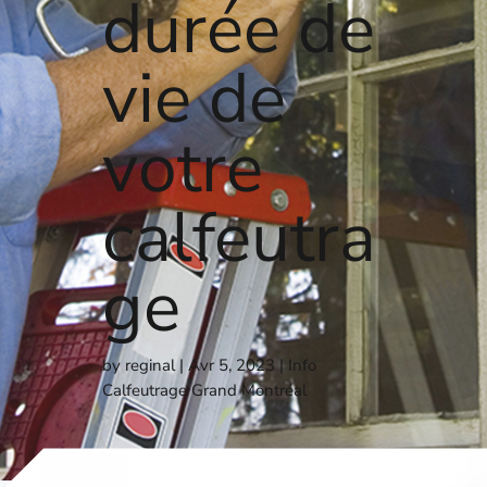
durée de
vie de
votre
calfeutra
ge
by
reginal
Avr 5, 2023
Info
Calfeutrage Grand Montréal