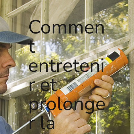
Commen
t
entreteni
r et
prolonge
r la