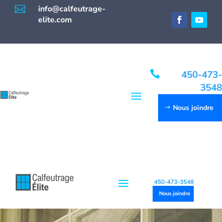

info@calfeutrage-
elite.com

450-473-
3548
Nous joindre
450-473-3548
Nous joindre