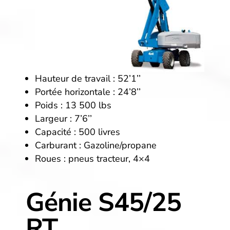
Hauteur de travail : 52’1’’
Portée horizontale : 24’8’’
Poids : 13 500 lbs
Largeur : 7’6’’
Capacité : 500 livres
Carburant : Gazoline/propane
Roues : pneus tracteur, 4×4
Génie S45/25
RT