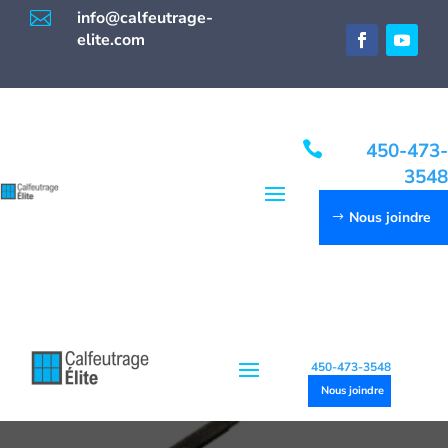

info@calfeutrage-
elite.com

450-473-
3548
Nous joindre
450-473-3548
Nous joindre