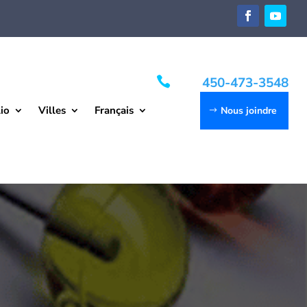

450-473-3548
io
Villes
Français
Nous joindre