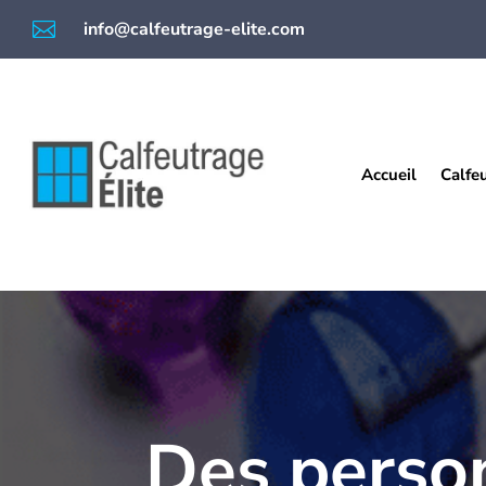

info@calfeutrage-elite.com
Accueil
Calfe
Des perso