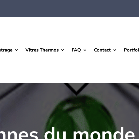
utrage
Vitres Thermos
FAQ
Contact
Portfol
nnes du monde