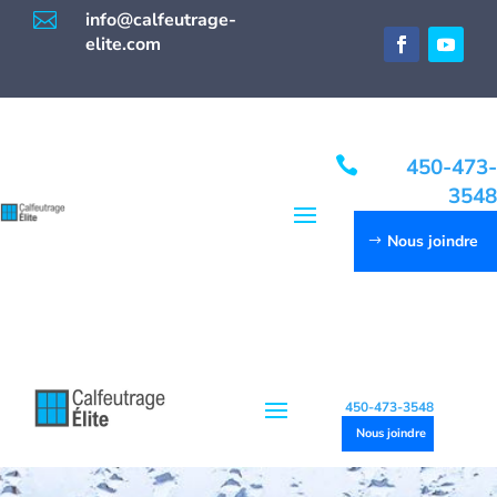

info@calfeutrage-
elite.com

450-473-
3548
Nous joindre
450-473-3548
Nous joindre