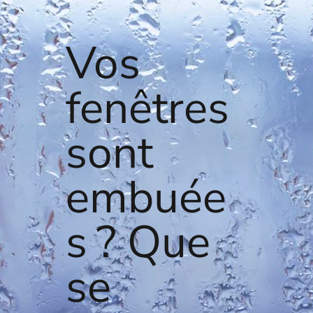
Vos
fenêtres
sont
embuée
s ? Que
se