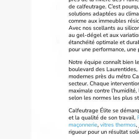
de calfeutrage. C’est pourq
solutions adaptées au clima
comme aux immeubles résid
Avec nos scellants au silico
au gel-dégel et aux variati
étanchéité optimale et dura
pour une performance, une p
Notre équipe connaît bien l
boulevard des Laurentides, d
modernes près du métro Car
secteur. Chaque intervention
maximale contre l’humidité, l
selon les normes les plus str
Calfeutrage Élite se démarq
et la qualité de son travail.
maçonnerie
,
vitres thermos
,
rigueur pour un résultat sol