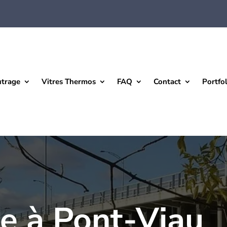
utrage
Vitres Thermos
FAQ
Contact
Portfol
e à Pont-Viau