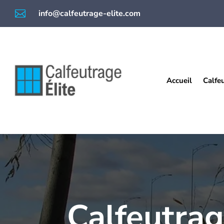

info@calfeutrage-elite.com
Accueil
Calfe
Calfeutrag