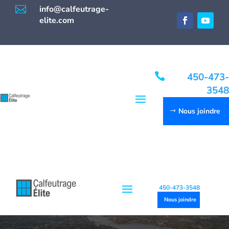

info@calfeutrage-
elite.com

450-473-
3548
Nous joindre
450-473-3548
Nous joindre