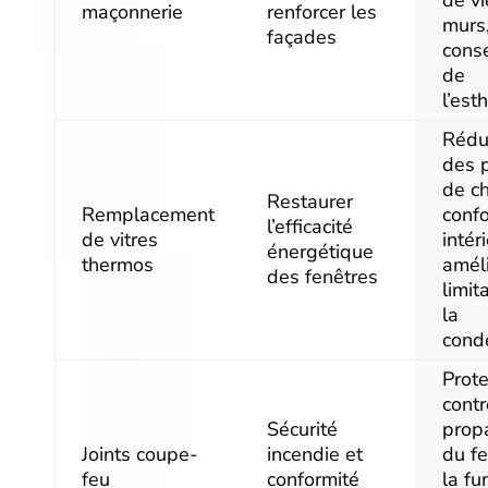
maçonnerie
renforcer les
murs
façades
cons
de
l’est
Rédu
des 
de ch
Restaurer
Remplacement
confo
l’efficacité
de vitres
intér
énergétique
thermos
améli
des fenêtres
limit
la
cond
Prote
contr
Sécurité
prop
Joints coupe-
incendie et
du fe
feu
conformité
la fu