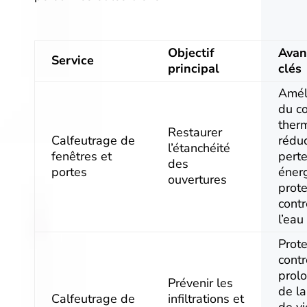
Objectif
Avan
Service
principal
clés
Amél
du co
ther
Restaurer
Calfeutrage de
rédu
l’étanchéité
fenêtres et
pert
des
portes
éner
ouvertures
prote
contre
l’eau
Prote
contr
prol
Prévenir les
de l
Calfeutrage de
infiltrations et
de vi