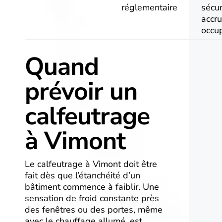
réglementaire
sécur
accr
occu
Quand
prévoir un
calfeutrage
à Vimont
Le calfeutrage à Vimont doit être
fait dès que l’étanchéité d’un
bâtiment commence à faiblir. Une
sensation de froid constante près
des fenêtres ou des portes, même
avec le chauffage allumé, est