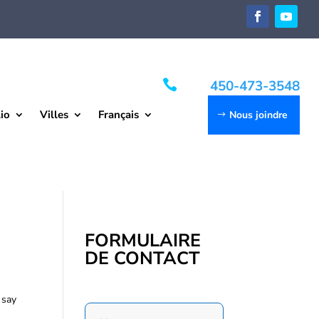

450-473-3548
io
Villes
Français
Nous joindre
FORMULAIRE
DE CONTACT
 say