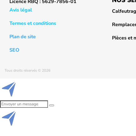
NOS SE
Licence RBQ : 5629-7856-01
Avis légal
Calfeutra
Termes et conditions
Remplacem
Plan de site
Pièces et
SEO
Tous droits réservés © 2026