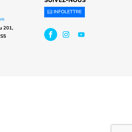
SUIVEZ-NOUS
INFOLETTRE
om
u 201,
5S5