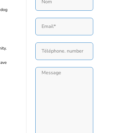
t dog
ity.
Have