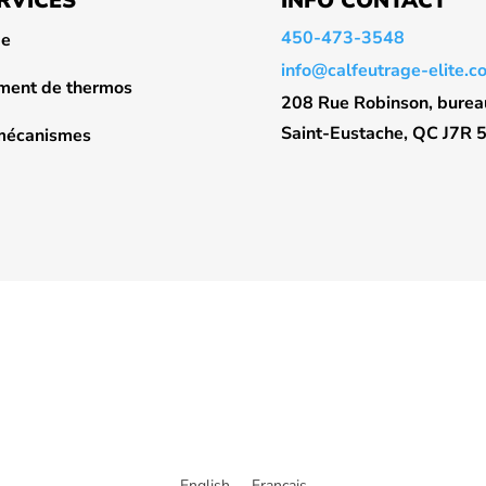
RVICES
INFO CONTACT
450-473-3548
ge
info@calfeutrage-elite.c
ent de thermos
208 Rue Robinson, burea
Saint-Eustache, QC J7R 
 mécanismes
English
Français